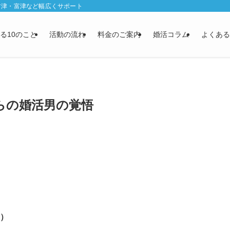
君津・富津など幅広くサポート
る10のこと
活動の流れ
料金のご案内
婚活コラム
よくある
らの婚活男の覚悟
す）