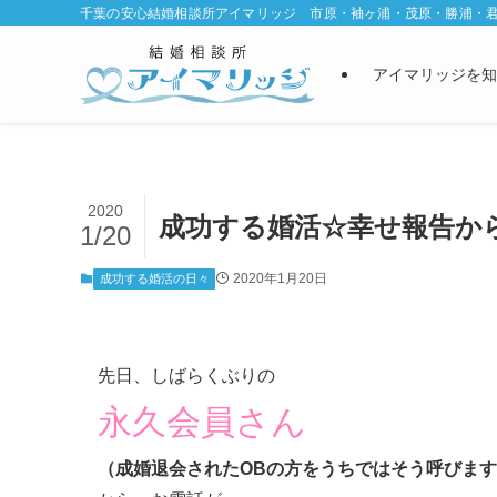
千葉の安心結婚相談所アイマリッジ 市原・袖ヶ浦・茂原・勝浦・
アイマリッジを知
2020
成功する婚活☆幸せ報告か
1/20
2020年1月20日
成功する婚活の日々
先日、しばらくぶりの
永久会員さん
（成婚退会されたOBの方をうちではそう呼びま