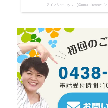
アイマリッジあつこ(@atsucolumn)