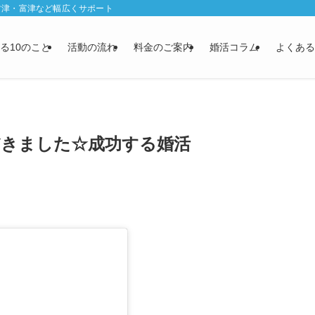
君津・富津など幅広くサポート
る10のこと
活動の流れ
料金のご案内
婚活コラム
よくある
だきました☆成功する婚活