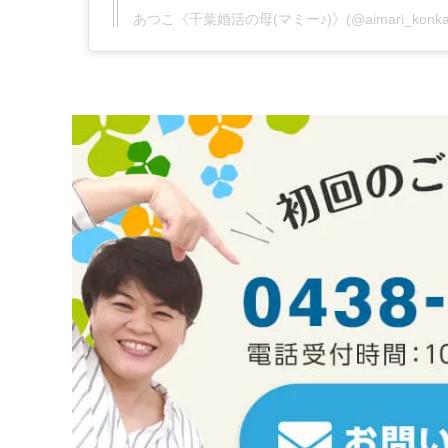
あつこ《千葉婚活の母(マミー♪)》(@aimari_kon