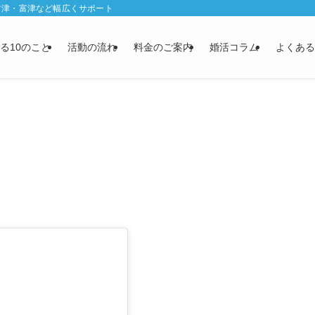
君津・富津など幅広くサポート
る10のこと
活動の流れ
料金のご案内
婚活コラム
よくある