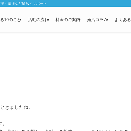
君津・富津など幅広くサポート
る10のこと
活動の流れ
料金のご案内
婚活コラム
よくある
ッときましたね。
す。