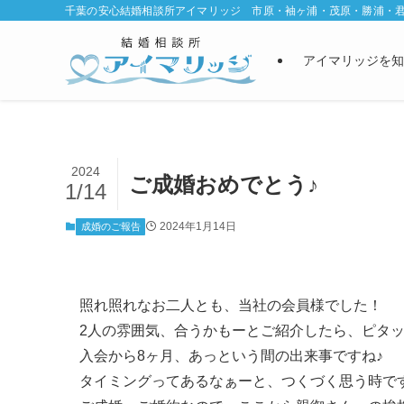
千葉の安心結婚相談所アイマリッジ 市原・袖ヶ浦・茂原・勝浦・
アイマリッジを知
2024
ご成婚おめでとう♪
1/14
2024年1月14日
成婚のご報告
照れ照れなお二人とも、当社の会員様でした！
2人の雰囲気、合うかもーとご紹介したら、ピタ
入会から8ヶ月、あっという間の出来事ですね♪
タイミングってあるなぁーと、つくづく思う時で