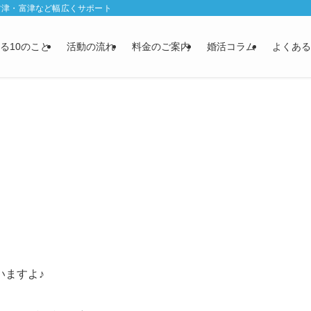
君津・富津など幅広くサポート
る10のこと
活動の流れ
料金のご案内
婚活コラム
よくある
いますよ♪