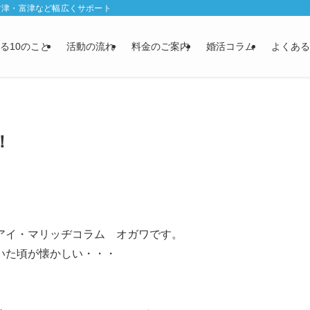
君津・富津など幅広くサポート
る10のこと
活動の流れ
料金のご案内
婚活コラム
よくある
！
アイ・マリッヂコラム オガワです。
いた頃が懐かしい・・・