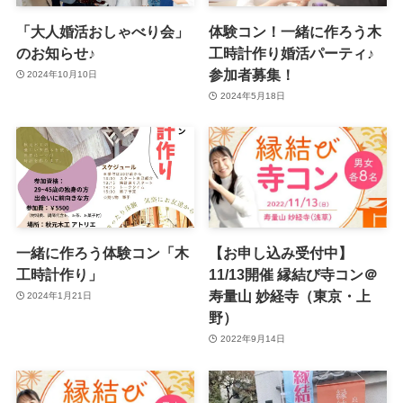
「大人婚活おしゃべり会」
体験コン！一緒に作ろう木
のお知らせ♪
工時計作り婚活パーティ♪
参加者募集！
2024年10月10日
2024年5月18日
一緒に作ろう体験コン「木
【お申し込み受付中】
工時計作り」
11/13開催 縁結び寺コン＠
寿量山 妙経寺（東京・上
2024年1月21日
野）
2022年9月14日