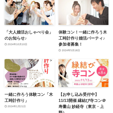
「大人婚活おしゃべり会」
体験コン！一緒に作ろう木
のお知らせ♪
工時計作り婚活パーティ♪
参加者募集！
2024年10月10日
2024年5月18日
一緒に作ろう体験コン「木
【お申し込み受付中】
工時計作り」
11/13開催 縁結び寺コン＠
寿量山 妙経寺（東京・上
2024年1月21日
野）