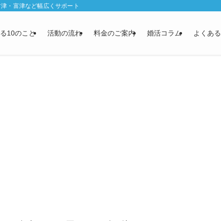
君津・富津など幅広くサポート
る10のこと
活動の流れ
料金のご案内
婚活コラム
よくある