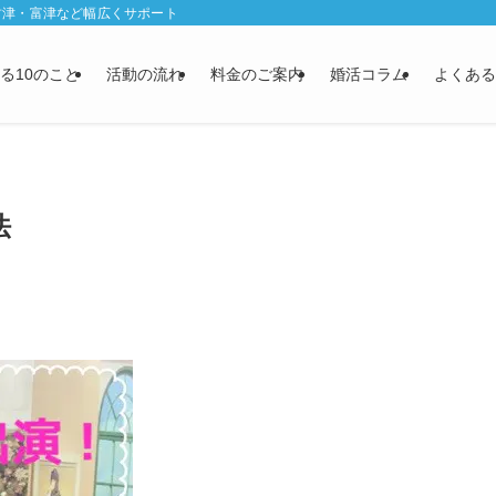
君津・富津など幅広くサポート
る10のこと
活動の流れ
料金のご案内
婚活コラム
よくある
法