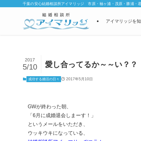
千葉の安心結婚相談所アイマリッジ 市原・袖ヶ浦・茂原・勝浦・
アイマリッジを知
2017
愛し合ってるか～～い？？
5/10
2017年5月10日
成功する婚活の日々
GWが終わった朝、
「6月に成婚退会しまーす！」
というメールをいただき、
ウッキウキになっている、