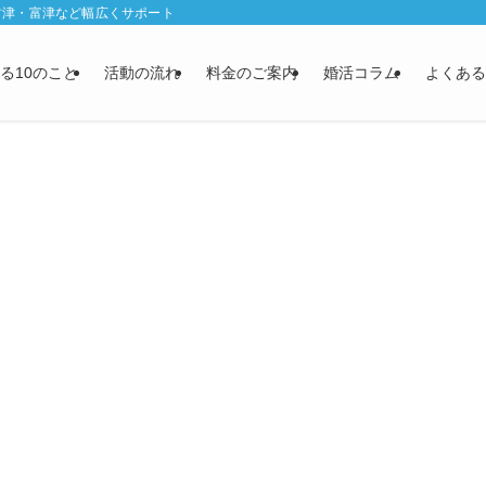
君津・富津など幅広くサポート
る10のこと
活動の流れ
料金のご案内
婚活コラム
よくある