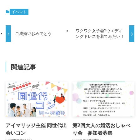
イベント
ワクワク女子会?ウエディ
ご成婚♡おめでとう
ングドレスを着てみたい！
関連記事
アイマリッジ主催 同世代出
第2回大人の婚活おしゃべ
会いコン
り会 参加者募集