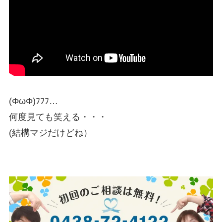
(ΦωΦ)ﾌﾌﾌ…
何度見ても笑える・・・
(結構マジだけどね）