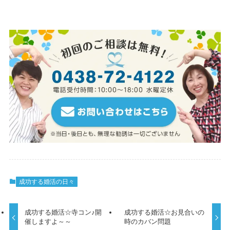
成功する婚活の日々
成功する婚活☆寺コン♪開
成功する婚活☆お見合いの
催しますよ～～
時のカバン問題