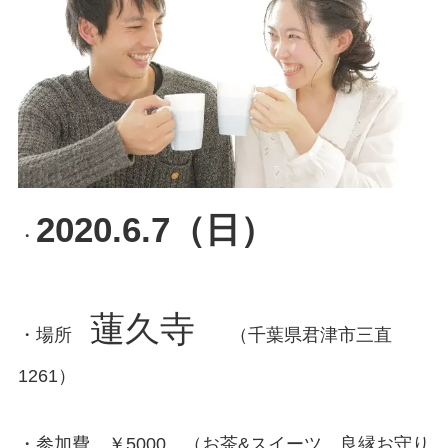
2020.6.7（日）
・
蓮久寺
・場所
（千葉県君津市三直
1261）
・参加費 ￥5000 （お茶&スイーツ、良縁お守り