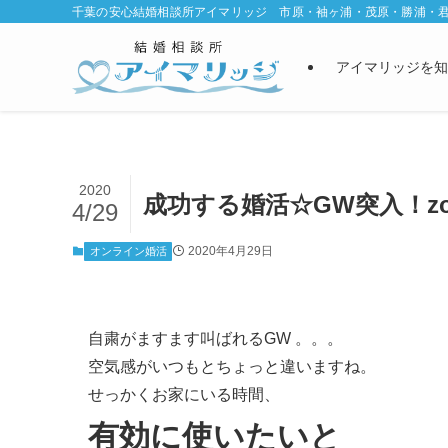
千葉の安心結婚相談所アイマリッジ 市原・袖ヶ浦・茂原・勝浦・
アイマリッジを知
2020
成功する婚活☆GW突入！z
4/29
2020年4月29日
オンライン婚活
自粛がますます叫ばれるGW 。。。
空気感がいつもとちょっと違いますね。
せっかくお家にいる時間、
有効に使いたいと