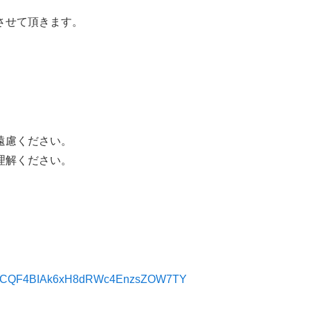
させて頂きます。
遠慮ください。
理解ください。
1IZCQF4BIAk6xH8dRWc4EnzsZOW7TY