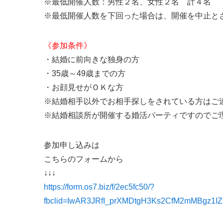
※最低開催人数：男性２名、女性２名 計４名
※最低開催人数を下回った場合は、開催を中止と
《参加条件》
・結婚に前向きな独身の方
・35歳～49歳までの方
・お顔見せがＯＫな方
※結婚相手以外でお相手探しをされている方はご
※結婚相談所が開催する婚活パーティですのでご
参加申し込みは
こちらのフォームから
↓↓↓
https://form.os7.biz/f/2ec5fc50/?
fbclid=IwAR3JRfI_prXMDtgH3Ks2CfM2mMBgz