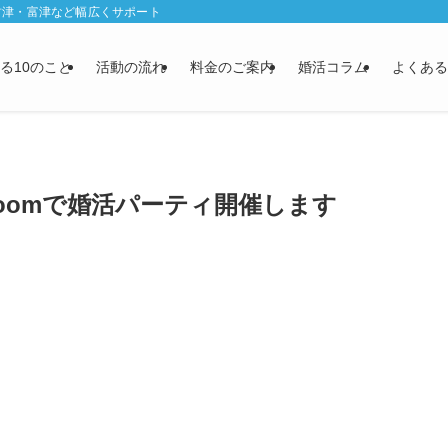
君津・富津など幅広くサポート
る10のこと
活動の流れ
料金のご案内
婚活コラム
よくある
oomで婚活パーティ開催します