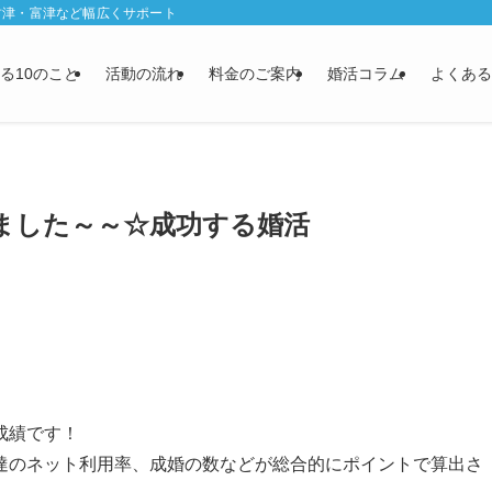
君津・富津など幅広くサポート
る10のこと
活動の流れ
料金のご案内
婚活コラム
よくある
きました～～☆成功する婚活
成績です！
達のネット利用率、成婚の数などが総合的にポイントで算出さ