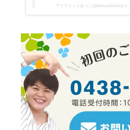
アイマリッジあつこ(@atsucolumn)