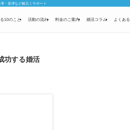
君津・富津など幅広くサポート
る10のこと
活動の流れ
料金のご案内
婚活コラム
よくある
成功する婚活