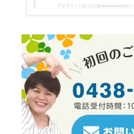
アイマリッジあつこ(@atsucolumn)