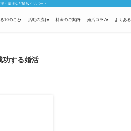
君津・富津など幅広くサポート
る10のこと
活動の流れ
料金のご案内
婚活コラム
よくある
成功する婚活