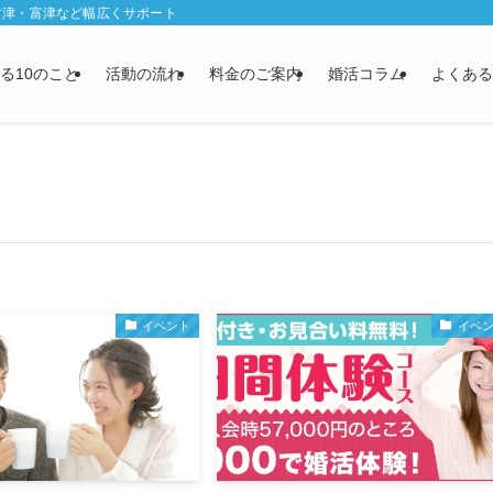
君津・富津など幅広くサポート
る10のこと
活動の流れ
料金のご案内
婚活コラム
よくある
イベント
イベ