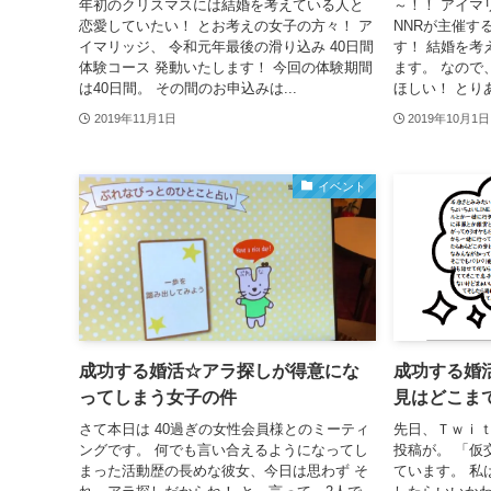
年初のクリスマスには結婚を考えている人と
～！！ アイマ
恋愛していたい！ とお考えの女子の方々！ ア
NNRが主催す
イマリッジ、 令和元年最後の滑り込み 40日間
す！ 結婚を考
体験コース 発動いたします！ 今回の体験期間
ます。 なので、
は40日間。 その間のお申込みは...
ほしい！ とり
2019年11月1日
2019年10月1日
イベント
成功する婚活☆アラ探しが得意にな
成功する婚
ってしまう女子の件
見はどこま
さて本日は 40過ぎの女性会員様とのミーティ
先日、Ｔｗｉｔ
ングです。 何でも言い合えるようになってし
投稿が。 「仮
まった活動歴の長めな彼女、今日は思わず そ
ています。 私