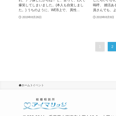
れ、アラ探しだからね！ と、言って、2人で
したらいいかわ
爆笑してしまいました。(本人も自覚しまし
嗚呼、 婚活あ
た。) うちのように、WEB上で、 異性...
員さんでも、よく
2019年8月26日
2019年8月9日
1
2
ホーム
イベント