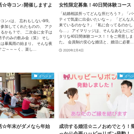
活☆寺コン♪開催しますよ
女性限定募集！40日間体験コース
「結婚相談所ってどんな所だろう？」「パ
ティで気楽に出会いたいな～」 「どんな
コン♪は、 忘れもしない9/9。
来ているのかな？」「私に合ってるのかし
参加してくれたものの、 アク
ら…」 アイマリッジは、そんなあなたに
るかも？で、 二次会に女子は
タリな40日間体験コース！！をご用意しま
男子のみの飲み会（笑） そし
た。 会員制の安心な婚活と、婚活に必要...
は暴風雨の始まり。 そんな夜
ご～～～く、楽し...
2020年2月4日
イベント
イベ
活☆年末がダメなら年始
成功する婚活☆ニノおめでとう！
っかり企画ハッピーリボン発動！