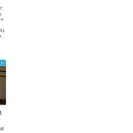
で
ぁ
さそ
/k1
...
ント
果
写経