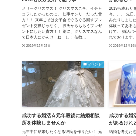
メリークリスマス！ クリスマスこそ、イチャ
2019も終わ
コラしたかったのに、 仕事オンリーだった貴
今。。。 先日
方！！ 来年こそは女子会でぐるぐる回すプレ
みたりしました
ゼント交換じゃなく、 彼氏からもらうプレゼ
体験ってあるも
ントにしたい貴方！！ 別に、クリスマスなん
けて、 婚活パ
て日本人にかんけーねーし！ 仏教...
れております。
2019年12月25日
2019年12月19
イベント
成功する婚活☆元年最後に結婚相談
成功する婚
所を体験しませんか
があるけれ
元年中に結婚したくなる彼氏を作りたい！ 元
結婚を考えた恋