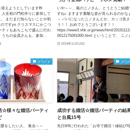
りを迎えようとしています昨
いや～～、嵐のニノさん、とうとうご結婚
、人生初の門松作りに参加して
すね♪ ますます素敵な姿が見られるのかな
。 まだまだ知らないことや初
～ パパになったニノさんとか、カッコ良
のですyo クリスマスにかこつ
う！！ おめでとうございます！！
ーティもあちこちで盛んに行わ
https://www3.nhk.or.jp/news/html/20191112
 うちの会員さんも、参加...
0012175081000.html ということで、 ニノさ
日
2019年11月13日
イベント
イベ
活☆様々な婚活パーティ
成功する婚活☆婚活パーティの結
ど
と台風15号
愛をしたい人、 集合～～
先日9/8に行われた「お寺で婚活！縁結び