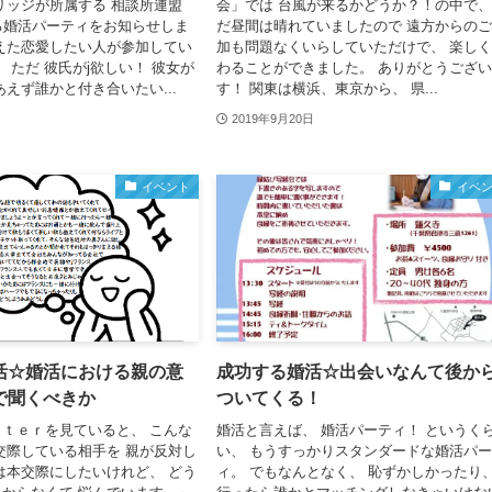
リッジが所属する 相談所連盟
会」では 台風が来るかどうか？！の中で、
る婚活パーティをお知らせしま
だ昼間は晴れていましたので 遠方からの
えた恋愛したい人が参加してい
加も問題なくいらしていただけで、 楽し
 ただ 彼氏がj欲しい！ 彼女が
わることができました。 ありがとうござ
あえず誰かと付き合いたい...
す！ 関東は横浜、東京から、 県...
2019年9月20日
イベント
イベ
活☆婚活における親の意
成功する婚活☆出会いなんて後か
で聞くべきか
ついてくる！
ｔｅｒを見ていると、 こんな
婚活と言えば、 婚活パーティ！ というく
交際している相手を 親が反対し
い、 もうすっかりスタンダードな婚活パ
は本交際にしたいけれど、 どう
ィ。 でもなんとなく、 恥ずかしかったり