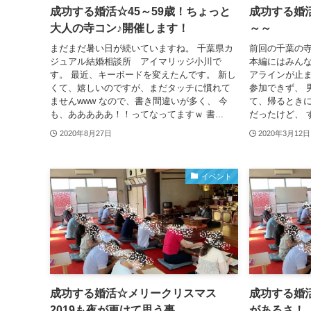
成功する婚活☆45～59歳！ちょっと
成功する婚
大人の寺コン♪開催します！
～～
まだまだ暑い日が続いていますね。 千葉県カ
前回の千葉の寺
ジュアル結婚相談所 アイマリッジ小川で
本編にはみんな
す。 最近、キーボードを変えたんです。 新し
アラインが止ま
くて、嬉しいのですが、まだタッチに慣れて
参加できず、 
ませんwww なので、書き間違いが多く、 今
て、帰るときに
も、あああああ！！ってなってますｗ 書...
だったけど、 す
2020年8月27日
2020年3月12日
イベント
成功する婚活☆メリークリスマス
成功する婚
2019も夜が更けて思う事
があるさ！