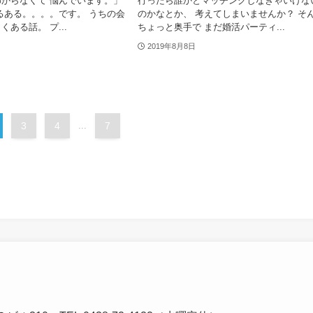
からなくて 悩んでいます。」
行ったら誰かとマッチングしなきゃいけな
るある。。。。です。 うちの会
のかなとか、 考えてしまいませんか？ そ
ある話。 プ...
ちょっと奥手で まだ婚活パーティ...
2019年8月8日
3
4
...
7