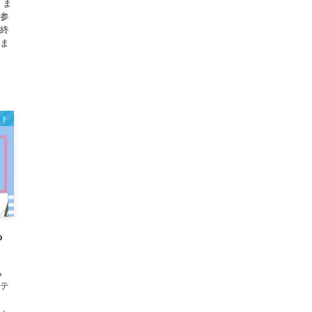
 ま
ご参
く終
いま
ント
ら
ら
ーテ
、